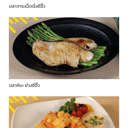
ปลาจาระเม็ดนึ่งซีอิ๊ว
ปลาหิมะ ย่างซีอิ๊ว