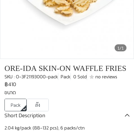
1/1
ORE-IDA SKIN-ON WAFFLE FRIES
SKU : O-3F21193000-pack
Pack
0 Sold
no reviews
฿410
ขนาด
Pack
ลัง
Short Description
2.04 kg/pack (88-132 pcs), 6 packs/ctn