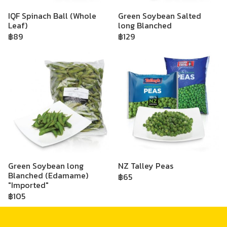
IQF Spinach Ball (Whole
Green Soybean Salted
Leaf)
long Blanched
฿89
฿129
Green Soybean long
NZ Talley Peas
Blanched (Edamame)
฿65
"Imported"
฿105