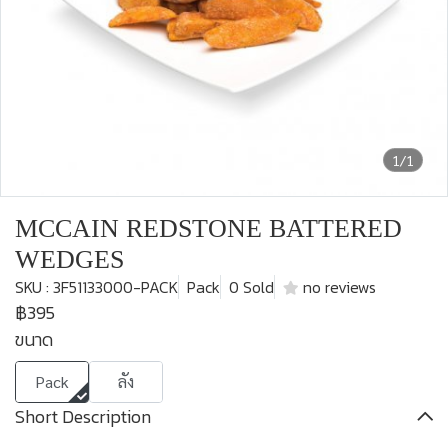
1/1
MCCAIN REDSTONE BATTERED
WEDGES
SKU : 3F51133000-PACK
Pack
0 Sold
no reviews
฿395
ขนาด
Pack
ลัง
Short Description