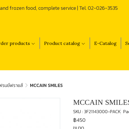
 and frozen food, complete service | Tel. 02-026-3535
der products
Product catalog
E-Catalog
S
ฟรนช์ฟรายส์
MCCAIN SMILES
MCCAIN SMILE
SKU : 3F21143000-PACK
Pa
฿450
ขนาด