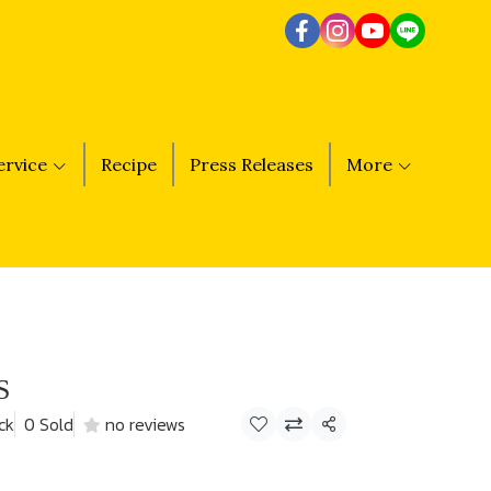
ervice
Recipe
Press Releases
More
S
ck
0 Sold
no reviews
Share