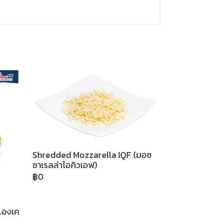
Shredded Mozzarella IQF (มอซ
ซาเรลล่าไอคิวเอฟ)
฿0
แองเค