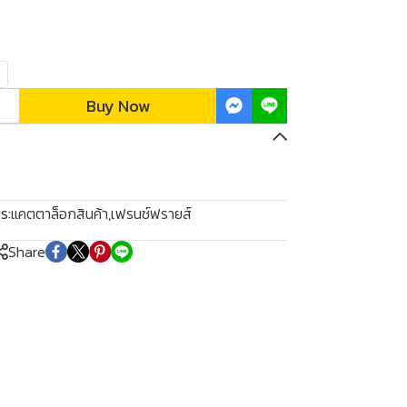
Buy Now
s:
แคตตาล็อกสินค้า
,
เฟรนช์ฟรายส์
Share