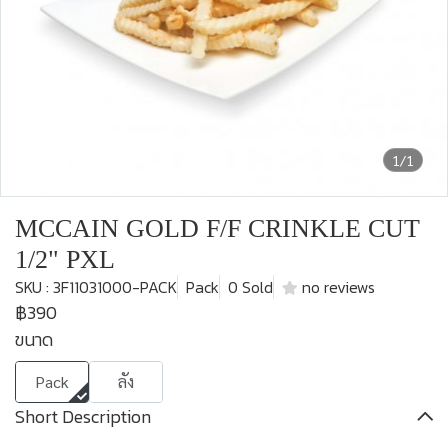
1/1
MCCAIN GOLD F/F CRINKLE CUT
1/2" PXL
SKU : 3F11031000-PACK
Pack
0 Sold
no reviews
฿390
ขนาด
Pack
ลัง
Short Description