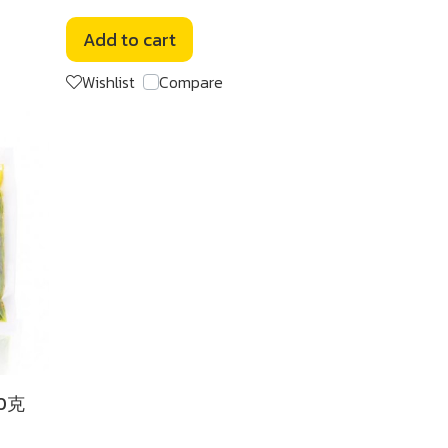
Add to cart
Wishlist
Compare
0克