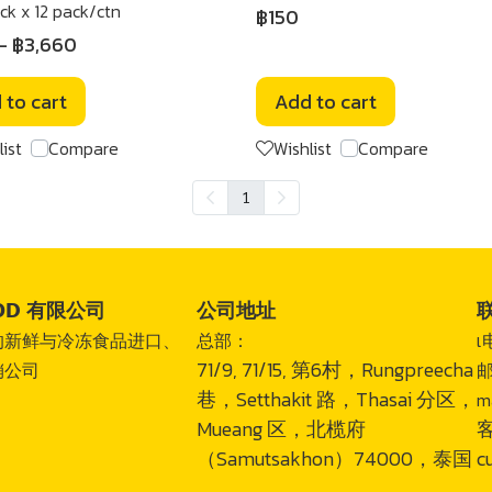
ck x 12 pack/ctn
฿150
-
฿3,660
 to cart
Add to cart
list
Compare
Wishlist
Compare
1
OOD 有限公司
公司地址
的新鲜与冷冻食品进口、
总部：
เ
71/9, 71/15, 第6村，Rungpreecha
销公司
巷，Setthakit 路，Thasai 分区，
m
Mueang 区，北榄府
（Samutsakhon）74000，泰国
c