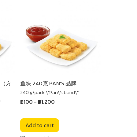
包)（方
鱼块 240克 PAN’S 品牌
240 g/pack \"Pan\'s band\"
n
฿100
-
฿1,200
Add to cart