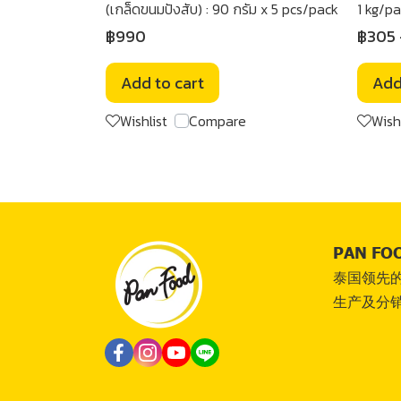
(เกล็ดขนมปังสับ) : 90 กรัม x 5 pcs/pack
1 kg/pa
฿990
฿305
Add to cart
Add
Wishlist
Compare
Wish
PAN F
泰国领先
生产及分