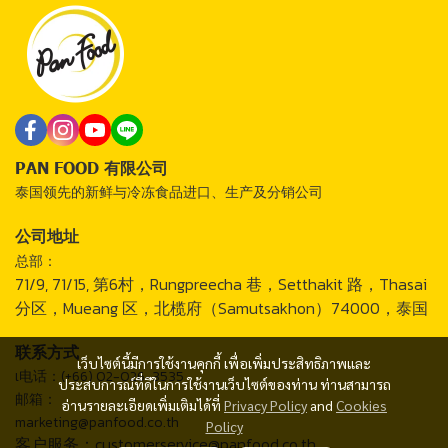
PAN FOOD 有限公司
泰国领先的新鲜与冷冻食品进口、生产及分销公司
公司地址
总部：
71/9, 71/15, 第6村，Rungpreecha 巷，Setthakit 路，Thasai
分区，Mueang 区，北榄府（Samutsakhon）74000，泰国
联系方式
เว็บไซต์นี้มีการใช้งานคุกกี้ เพื่อเพิ่มประสิทธิภาพและ
เ电话：(+66) 02-026-3535
ประสบการณ์ที่ดีในการใช้งานเว็บไซต์ของท่าน ท่านสามารถ
邮箱：
อ่านรายละเอียดเพิ่มเติมได้ที่
Privacy Policy
and
Cookies
marketing@panfood.co.th
Policy
客户服务：customerservice@panfood.co.th