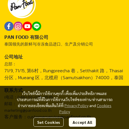
PAN FOOD 有限公司
泰国领先的新鲜与冷冻食品进口、生产及分销公司
公司地址
总部：
71/9, 71/15, 第6村，Rungpreecha 巷，Setthakit 路，Thasai
分区，Mueang 区，北榄府（Samutsakhon）74000，泰国
联系方式
เว็บไซต์นี้มีการใช้งานคุกกี้ เพื่อเพิ่มประสิทธิภาพและ
เ电话：(+66) 02-026-3535
ประสบการณ์ที่ดีในการใช้งานเว็บไซต์ของท่าน ท่านสามารถ
邮箱：
อ่านรายละเอียดเพิ่มเติมได้ที่
Privacy Policy
and
Cookies
marketing@panfood.co.th
Policy
客户服务：customerservice@panfood.co.th
Set Cookies
Accept All