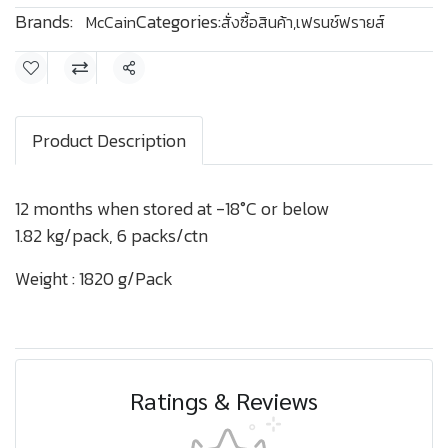
Brands:
Categories:
McCain
สั่งซื้อสินค้า
,
เฟรนช์ฟรายส์
Share
Product Description
12 months when stored at -18°C or below
1.82 kg/pack, 6 packs/ctn
Weight : 1820 g/Pack
Ratings & Reviews