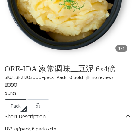
1/1
ORE-IDA 家常调味土豆泥 6x4磅
SKU : 3F21203000-pack
Pack
0 Sold
no reviews
฿390
ขนาด
Pack
ลัง
Short Description
1.82 kg/pack, 6 packs/ctn