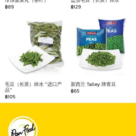
冷冻菠菜丸（整叶）
盐渍毛豆（长荚）焯水
฿89
฿129
毛豆（长荚）焯水 ''进口产
新西兰 Talley 牌青豆
品''
฿65
฿105