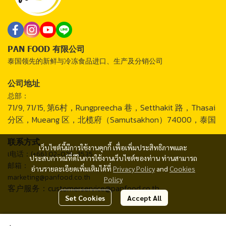
PAN FOOD 有限公司
泰国领先的新鲜与冷冻食品进口、生产及分销公司
公司地址
总部：
71/9, 71/15, 第6村，Rungpreecha 巷，Setthakit 路，Thasai
分区，Mueang 区，北榄府（Samutsakhon）74000，泰国
联系方式
เว็บไซต์นี้มีการใช้งานคุกกี้ เพื่อเพิ่มประสิทธิภาพและ
เ电话：(+66) 02-026-3535
ประสบการณ์ที่ดีในการใช้งานเว็บไซต์ของท่าน ท่านสามารถ
邮箱：
อ่านรายละเอียดเพิ่มเติมได้ที่
Privacy Policy
and
Cookies
marketing@panfood.co.th
Policy
客户服务：customerservice@panfood.co.th
Set Cookies
Accept All
2024 © PAN FOOD CO., LTD.