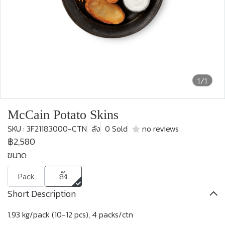
1/1
McCain Potato Skins
SKU : 3F21183000-CTN
ลัง
0 Sold
no reviews
฿2,580
ขนาด
Pack
ลัง
Short Description
1.93 kg/pack (10-12 pcs), 4 packs/ctn