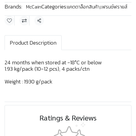
Brands:
Categories:
McCain
แคตตาล็อกสินค้า
,
เฟรนช์ฟรายส์
Share
Product Description
24 months when stored at -18°C or below
1.93 kg/pack (10-12 pcs), 4 packs/ctn
Weight : 1930 g/pack
Ratings & Reviews