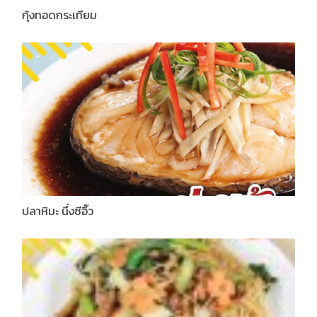
กุ้งทอดกระเทียม
ปลาหิมะ นึ่งซีอิ๊ว