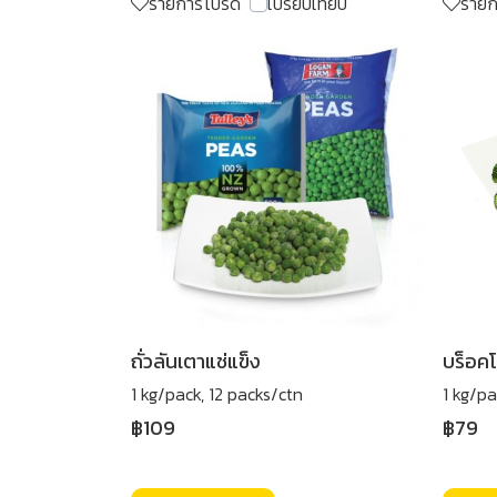
รายการโปรด
เปรียบเทียบ
ราย
ถั่วลันเตาแช่แข็ง
บร็อคโ
1 kg/pack, 12 packs/ctn
1 kg/pa
฿109
฿79