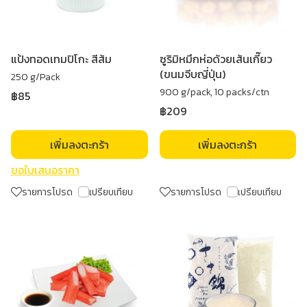
แป้งทอดเทมปิโกะ สีส้ม
ซูริมิหมึกห่อด้วยเส้นเกี๊ยว
(ขนมจีบญี่ปุ่น)
250 g/Pack
900 g/pack, 10 packs/ctn
฿85
฿209
เพิ่มลงตะกร้า
เพิ่มลงตะกร้า
ขอใบเสนอราคา
รายการโปรด
เปรียบเทียบ
รายการโปรด
เปรียบเทียบ