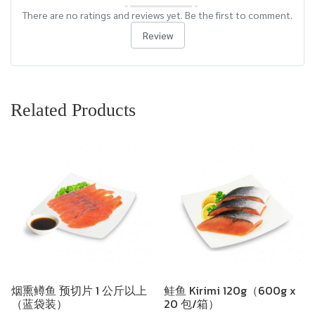
There are no ratings and reviews yet. Be the first to comment.
Review
Related Products
烟熏鳟鱼 预切片 1 公斤以上
鲑鱼 Kirimi 120g（600g x
（蓝袋装）
20 包/箱）