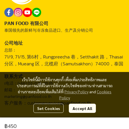
PAN FOOD 有限公司
泰国领先的新鲜与冷冻食品进口、生产及分销公司
公司地址
总部：
71/9, 71/15, 第6村，Rungpreecha 巷，Setthakit 路，Thasai
分区，Mueang 区，北榄府（Samutsakhon）74000，泰国
联系方式
เว็บไซต์นี้มีการใช้งานคุกกี้ เพื่อเพิ่มประสิทธิภาพและ
เ电话：(+66) 02-026-3535
ประสบการณ์ที่ดีในการใช้งานเว็บไซต์ของท่าน ท่านสามารถ
邮箱：
อ่านรายละเอียดเพิ่มเติมได้ที่
Privacy Policy
and
Cookies
marketing@panfood.co.th
Policy
客户服务：customerservice@panfood.co.th
Set Cookies
Accept All
2024 © PAN FOOD CO., LTD.
฿450