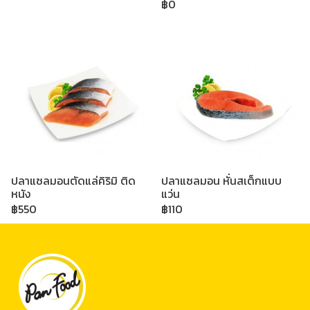
฿0
ปลาแซลมอนตัดแล่คิริมิ ติด
ปลาแซลมอน หั่นสเต็กแบบ
หนัง
แว่น
฿550
฿110