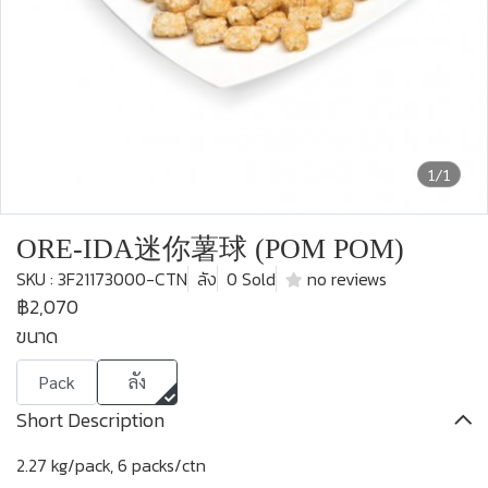
1/1
ORE-IDA迷你薯球 (POM POM)
SKU : 3F21173000-CTN
ลัง
0 Sold
no reviews
฿2,070
ขนาด
Pack
ลัง
Short Description
2.27 kg/pack, 6 packs/ctn