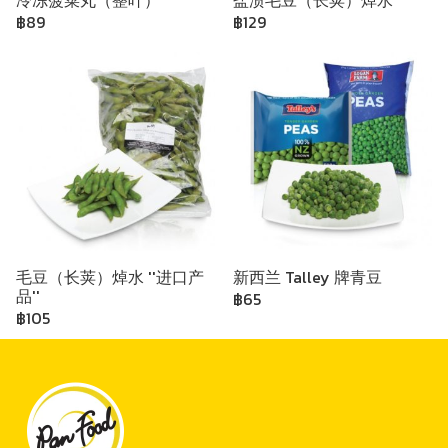
冷冻菠菜丸（整叶）
盐渍毛豆（长荚）焯水
฿89
฿129
毛豆（长荚）焯水 ''进口产
新西兰 Talley 牌青豆
品''
฿65
฿105