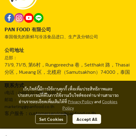
PAN FOOD 有限公司
泰国领先的新鲜与冷冻食品进口、生产及分销公司
公司地址
总部：
71/9, 71/15, 第6村，Rungpreecha 巷，Setthakit 路，Thasai
分区，Mueang 区，北榄府（Samutsakhon）74000，泰国
联系方式
เว็บไซต์นี้มีการใช้งานคุกกี้ เพื่อเพิ่มประสิทธิภาพและ
เ电话：(+66) 02-026-3535
ประสบการณ์ที่ดีในการใช้งานเว็บไซต์ของท่าน ท่านสามารถ
邮箱：
อ่านรายละเอียดเพิ่มเติมได้ที่
Privacy Policy
and
Cookies
marketing@panfood.co.th
Policy
客户服务：customerservice@panfood.co.th
Set Cookies
Accept All
2024 © PAN FOOD CO., LTD.