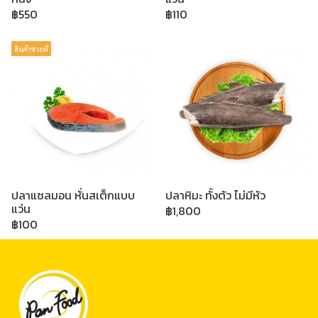
฿550
฿110
สินค้าขายดี
ปลาแซลมอน หั่นสเต็กแบบ
ปลาหิมะ ทั้งตัว ไม่มีหัว
แว่น
฿1,800
฿100