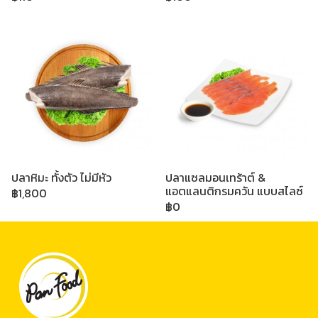
ปลาหิมะ ทั้งตัว ไม่มีหัว
ปลาแซลมอนเทร้าต์ &
แอตแลนติกรมควัน แบบสไลซ์
฿1,800
฿0