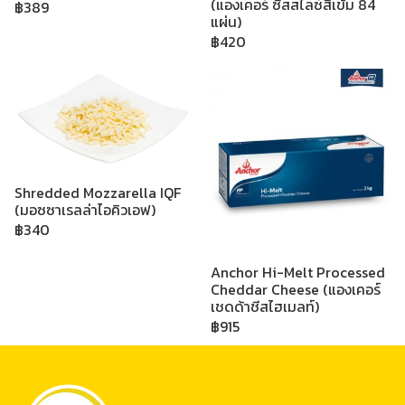
(แองเคอร์ ซีสสไลซ์สีเข้ม 84
฿389
แผ่น)
฿420
Shredded Mozzarella IQF
(มอซซาเรลล่าไอคิวเอฟ)
฿340
Anchor Hi-Melt Processed
Cheddar Cheese (แองเคอร์
เชดด้าชีสไฮเมลท์)
฿915