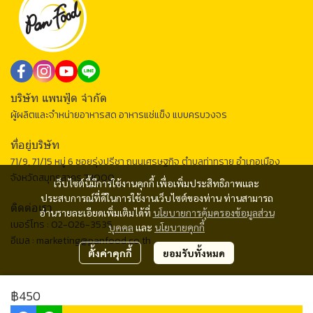
บริษัท แพนฟู้ด จำกัด
ผู้ผลิตและจำหน่ายอาหารสด อาหารแช่แข็ง แบบครบวงจร
ที่อยู่บริษัท
71/9, 71/15 หมู่ 6 ซอยรุ่งปรีชา ถนนเศรษฐกิจ ตำบลท่าทราย อำเภอเมือง
จังหวัดสมุทรสาคร 74000
เว็บไซต์นี้มีการใช้งานคุกกี้ เพื่อเพิ่มประสิทธิภาพและ
ประสบการณ์ที่ดีในการใช้งานเว็บไซต์ของท่าน ท่านสามารถ
ติดต่อเรา
อ่านรายละเอียดเพิ่มเติมได้ที่
นโยบายการคุ้มครองข้อมูลส่วน
เบอร์โทร :
02-026-3535
บุคคล
และ
นโยบายคุกกี้
อีเมล :
marketing@panfood.co.th
ตั้งค่าคุกกี้
ยอมรับทั้งหมด
2024 © PAN FOOD CO., LTD.
฿450
ผู้เข้าชมวันนี้
858