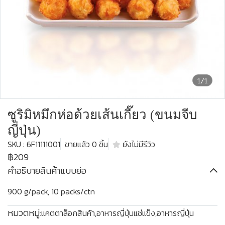
1/1
ซูริมิหมึกห่อด้วยเส้นเกี๊ยว (ขนมจีบ
ญี่ปุ่น)
SKU : 6F11111001
ขายแล้ว 0 ชิ้น
ยังไม่มีรีวิว
฿209
คำอธิบายสินค้าแบบย่อ
900 g/pack, 10 packs/ctn
หมวดหมู่:
แคตตาล็อกสินค้า
,
อาหารญี่ปุ่นแช่แข็ง
,
อาหารญี่ปุ่น