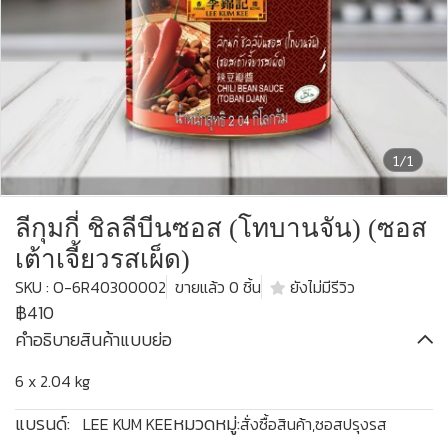
1/1
ลีกุมกี่ ชิลลีบีนซอส (โทบานจัน) (ซอส
เต้าเจี้ยวรสเผ็ด)
SKU : O-6R40300002
ขายแล้ว 0 ชิ้น
ยังไม่มีรีวิว
฿410
คำอธิบายสินค้าแบบย่อ
6 x 2.04 kg
แบรนด์:
หมวดหมู่:
LEE KUM KEE
สั่งซื้อสินค้า
,
ซอสปรุงรส