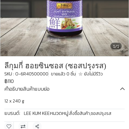
1/1
ลีกุมกี่ ฮอยซินซอส (ซอสปรุงรส)
SKU : O-6R40500000
ขายแล้ว 0 ชิ้น
ยังไม่มีรีวิว
฿110
คำอธิบายสินค้าแบบย่อ
12 x 240 g
แบรนด์:
หมวดหมู่:
LEE KUM KEE
สั่งซื้อสินค้า
,
ซอสปรุงรส
แชร์