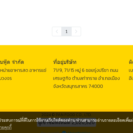
1
นฟู้ด จำกัด
ที่อยู่บริษัท
ต
จำหน่ายอาหารสด อาหารแช่
71/9, 71/15 หมู่ 6 ซอยรุ่งปรีชา ถนน
เบ
รบวงจร
เศรษฐกิจ ตำบลท่าทราย อำเภอเมือง
อี
จังหวัดสมุทรสาคร 74000
2024 © PAN FOOD CO., LTD.
และประสบการณ์ที่ดีในการใช้งานเว็บไซต์ของท่าน ท่านสามารถอ่านรายละเอียดเพิ่มเ
ผู้เข้าชมวันนี้
1,154
ยคุกกี้