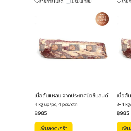
รายการโปรด
เปรียบเทียบ
ราย
เนื้อสันแหลม จากประเทศนิวซีแลนด์
เนื้อส
4 kg up/pc, 4 pcs/ctn
3-4 kg
฿985
฿985
เพิ่มลงตะกร้า
เพิ่