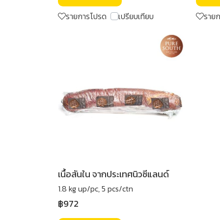
รายการโปรด
เปรียบเทียบ
ราย
เนื้อสันใน จากประเทศนิวซีแลนด์
1.8 kg up/pc, 5 pcs/ctn
฿972