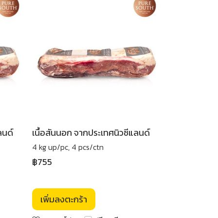
ลนด์
เนื้อสันนอก จากประเทศนิวซีแลนด์
4 kg up/pc, 4 pcs/ctn
฿755
เพิ่มลงตะกร้า