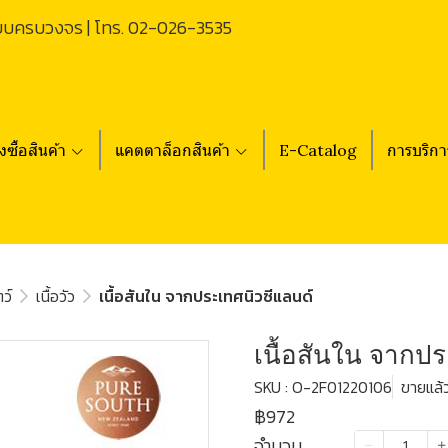
บบครบวงจร | โทร.
02-026-3535
่งซื้อสินค้า
แคตตาล็อกสินค้า
E-Catalog
การบริกา
ตว์
เนื้อวัว
เนื้อสันใน จากประเทศนิวซีแลนด์
เนื้อสันใน จากป
SKU : O-2F01220106
ขายแล้ว
฿972
จำนวน