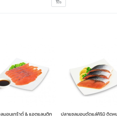
รีวิว
ลมอนเทร้าต์ & แอตแลนติก
ปลาแซลมอนตัดแล่คิริมิ ติดหน