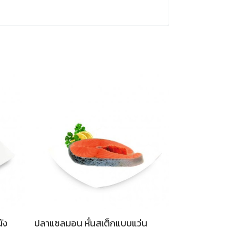
ัง
ปลาแซลมอน หั่นสเต็กแบบแว่น